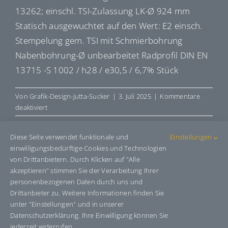
13262; einschl. TSI-Zulassung LK-Ø 924 mm
Statisch ausgewuchtet auf den Wert: E2 einsch.
Stempelung gem. TSI mit Schmierbohrung
Nabenbohrung-Ø unbearbeitet Radprofil DIN EN
13715 -S 1002 / h28 / e30,5 / 6,7% Stück
Von
Grafik-Design-Jutta-Sucker
|
3. Juli 2025
|
Kommentare
für
deaktiviert
R1345794
Diese Seite verwendet funktionale und
Einstellungen
einwilligungsbedürftige Cookies und Technologien
von Drittanbietern. Durch Klicken auf "Alle
Share This Story, Choose Your
akzeptieren" stimmen Sie der Verarbeitung Ihrer
Platform!
personenbezogenen Daten durch uns und
Drittanbieter zu. Weitere Informationen finden Sie
Facebook
X
Bluesky
Reddit
LinkedIn
WhatsApp
Telegram
Tumblr
Pinterest
Xing
unter "Einstellungen" und in unserer
E-
Datenschutzerklärung. Ihre Einwilligung können Sie
Mail
jederzeit widerrufen.