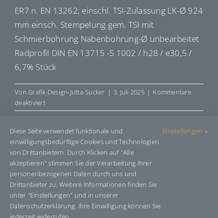
ER7 n. EN 13262; einschl. TSI-Zulassung LK-Ø 924
mm einsch. Stempelung gem. TSI mit
Schmierbohrung Nabenbohrung-Ø unbearbeitet
Radprofil DIN EN 13715 -S 1002 / h28 / e30,5 /
6,7% Stück
Von
Grafik-Design-Jutta-Sucker
|
3. Juli 2025
|
Kommentare
für
deaktiviert
R1345793
Diese Seite verwendet funktionale und
Einstellungen
einwilligungsbedürftige Cookies und Technologien
von Drittanbietern. Durch Klicken auf "Alle
Share This Story, Choose Your
akzeptieren" stimmen Sie der Verarbeitung Ihrer
Platform!
personenbezogenen Daten durch uns und
Drittanbieter zu. Weitere Informationen finden Sie
Facebook
X
Bluesky
Reddit
LinkedIn
WhatsApp
Telegram
Tumblr
Pinterest
Xing
unter "Einstellungen" und in unserer
E-
Datenschutzerklärung. Ihre Einwilligung können Sie
Mail
jederzeit widerrufen.