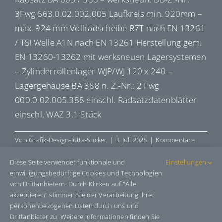
3Fwg 663.0.02.002.005 Laufkreis min. 920mm –
max. 924 mm Vollradscheibe R7T nach EN 13261
/ TSI Welle A1N nach EN 13261 Herstellung gem.
EN 13260-13262 mit werksneuen Lagersystemen
– Zylinderrollenlager WJP/WJ 120 x 240 –
Lagergehäuse BA 388 n. Z.-Nr.: 2 Fwg
000.0.02.005.388 einschl. Radsatzdatenblätter
einschl. WAZ 3.1 Stück
Von
Grafik-Design-Jutta-Sucker
|
3. Juli 2025
|
Kommentare
für
deaktiviert
R005388
Diese Seite verwendet funktionale und
Einstellungen
einwilligungsbedürftige Cookies und Technologien
von Drittanbietern. Durch Klicken auf "Alle
akzeptieren" stimmen Sie der Verarbeitung Ihrer
Share This Story, Choose Your
personenbezogenen Daten durch uns und
Platform!
Drittanbieter zu. Weitere Informationen finden Sie