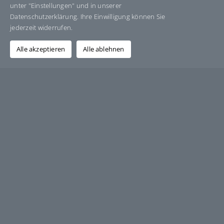
unter "Einstellungen" und in unserer
Datenschutzerklärung. Ihre Einwilligung können Sie
Facebook
X
Bluesky
Reddit
LinkedIn
WhatsApp
Telegram
Tumblr
Pinterest
Xing
jederzeit widerrufen.
E-
Mail
Alle akzeptieren
Alle ablehnen
Über den Autor:
Grafik-Design-Jutta-Sucker