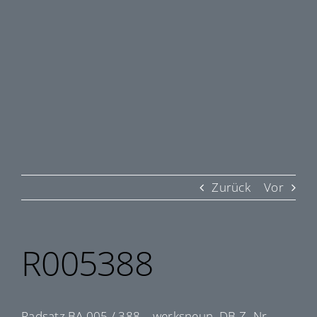
Zurück
Vor
R005388
Radsatz BA 005 / 388 – werksneun. DB-Z.-Nr.