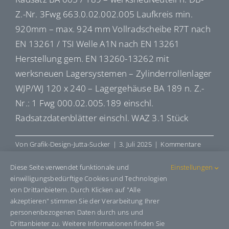
Z.-Nr. 3Fwg 663.0.02.002.005 Laufkreis min.
920mm – max. 924 mm Vollradscheibe R7T nach
EN 13261 / TSI Welle A1N nach EN 13261
Herstellung gem. EN 13260-13262 mit
werksneuen Lagersystemen – Zylinderrollenlager
WJP/WJ 120 x 240 – Lagergehäuse BA 189 n. Z.-
Nr.: 1 Fwg 000.02.005.189 einschl.
Radsatzdatenblätter einschl. WAZ 3.1 Stück
Von
Grafik-Design-Jutta-Sucker
|
3. Juli 2025
|
Kommentare
für
deaktiviert
R005189
Diese Seite verwendet funktionale und
Einstellungen
einwilligungsbedürftige Cookies und Technologien
von Drittanbietern. Durch Klicken auf "Alle
akzeptieren" stimmen Sie der Verarbeitung Ihrer
Share This Story, Choose Your
personenbezogenen Daten durch uns und
Platform!
Drittanbieter zu. Weitere Informationen finden Sie