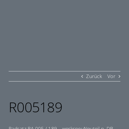
Zurück
Vor
R005189
Radsatz BA 005 / 189 – werksneuNeuteil n. DB-