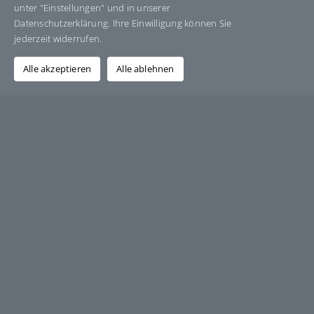
unter "Einstellungen" und in unserer
Datenschutzerklärung. Ihre Einwilligung können Sie
Facebook
X
Bluesky
Reddit
LinkedIn
WhatsApp
Telegram
Tumblr
Pinterest
Xing
jederzeit widerrufen.
E-
Mail
Alle akzeptieren
Alle ablehnen
Über den Autor:
Grafik-Design-Jutta-Sucker