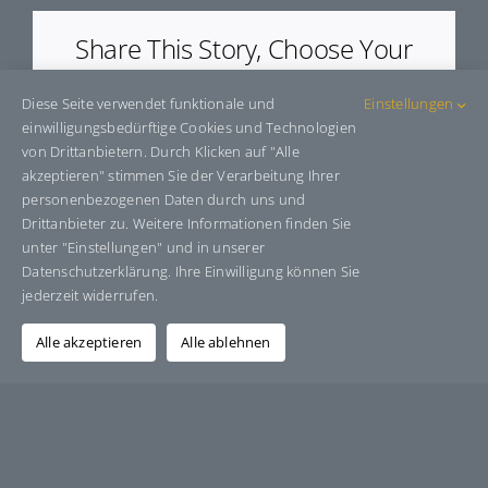
Share This Story, Choose Your
Platform!
Diese Seite verwendet funktionale und
Einstellungen
Facebook
X
Bluesky
Reddit
LinkedIn
WhatsApp
Telegram
Tumblr
Pinterest
Xing
einwilligungsbedürftige Cookies und Technologien
E-
von Drittanbietern. Durch Klicken auf "Alle
Mail
akzeptieren" stimmen Sie der Verarbeitung Ihrer
personenbezogenen Daten durch uns und
Drittanbieter zu. Weitere Informationen finden Sie
unter "Einstellungen" und in unserer
Über den Autor:
Grafik-Design-Jutta-Sucker
Datenschutzerklärung. Ihre Einwilligung können Sie
jederzeit widerrufen.
Alle akzeptieren
Alle ablehnen