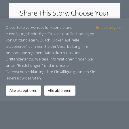
Share This Story, Choose Your
Platform!
Diese Seite verwendet funktionale und
Einstellungen
Facebook
X
Bluesky
Reddit
LinkedIn
WhatsApp
Telegram
Tumblr
Pinterest
Xing
einwilligungsbedürftige Cookies und Technologien
E-
von Drittanbietern. Durch Klicken auf "Alle
Mail
akzeptieren" stimmen Sie der Verarbeitung Ihrer
personenbezogenen Daten durch uns und
Drittanbieter zu. Weitere Informationen finden Sie
unter "Einstellungen" und in unserer
Über den Autor:
Grafik-Design-Jutta-Sucker
Datenschutzerklärung. Ihre Einwilligung können Sie
jederzeit widerrufen.
Alle akzeptieren
Alle ablehnen