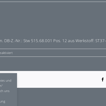
 DB-Z.-Nr.: Stw 515.68.001 Pos. 12 aus Werkstoff: ST37
für
aktiviert
E9360
tform!
kies und
en"
rch uns
gung