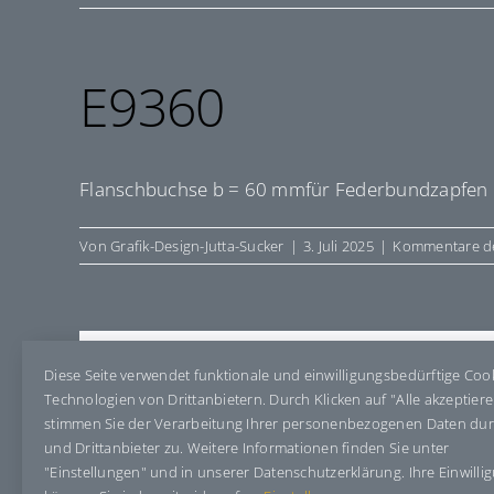
E9360
Flanschbuchse b = 60 mmfür Federbundzapfen n.
Von
Grafik-Design-Jutta-Sucker
|
3. Juli 2025
|
Kommentare de
Share This Story, Choose Your Pla
Diese Seite verwendet funktionale und einwilligungsbedürftige Coo
Technologien von Drittanbietern. Durch Klicken auf "Alle akzeptier
stimmen Sie der Verarbeitung Ihrer personenbezogenen Daten du
und Drittanbieter zu. Weitere Informationen finden Sie unter
"Einstellungen" und in unserer Datenschutzerklärung. Ihre Einwilli
Über den Autor:
Grafik-Design-Jutta-Sucker