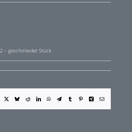
-2 – geschmiedet Stück
Facebook
X
Bluesky
Reddit
LinkedIn
WhatsApp
Telegram
Tumblr
Pinterest
Xing
E-
Mail