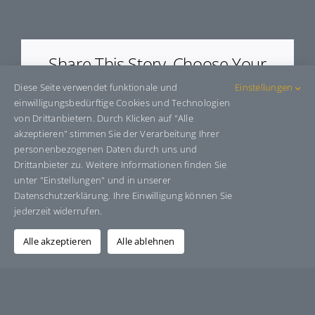
E9359
Share This Story, Choose Your
Platform!
Diese Seite verwendet funktionale und
Einstellungen
einwilligungsbedürftige Cookies und Technologien
Facebook
X
Bluesky
Reddit
LinkedIn
WhatsApp
Telegram
Tumblr
Pinterest
Xing
von Drittanbietern. Durch Klicken auf "Alle
E-
akzeptieren" stimmen Sie der Verarbeitung Ihrer
Mail
personenbezogenen Daten durch uns und
Drittanbieter zu. Weitere Informationen finden Sie
unter "Einstellungen" und in unserer
Datenschutzerklärung. Ihre Einwilligung können Sie
Über den Autor:
Grafik-Design-Jutta-Sucker
jederzeit widerrufen.
Alle akzeptieren
Alle ablehnen