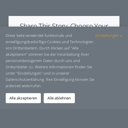
E8080
Share This Story, Choose Your
Platform!
Diese Seite verwendet funktionale und
Einstellungen
einwilligungsbedürftige Cookies und Technologien
Facebook
X
Bluesky
Reddit
LinkedIn
WhatsApp
Telegram
Tumblr
Pinterest
Xing
von Drittanbietern. Durch Klicken auf "Alle
E-
akzeptieren" stimmen Sie der Verarbeitung Ihrer
Mail
personenbezogenen Daten durch uns und
Drittanbieter zu. Weitere Informationen finden Sie
unter "Einstellungen" und in unserer
Datenschutzerklärung. Ihre Einwilligung können Sie
Über den Autor:
Grafik-Design-Jutta-Sucker
jederzeit widerrufen.
Alle akzeptieren
Alle ablehnen