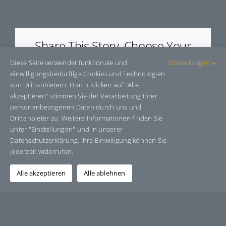
E80773
Share This Story, Choose Your
Platform!
Diese Seite verwendet funktionale und
Einstellungen
einwilligungsbedürftige Cookies und Technologien
Facebook
X
Bluesky
Reddit
LinkedIn
WhatsApp
Telegram
Tumblr
Pinterest
Xing
von Drittanbietern. Durch Klicken auf "Alle
E-
akzeptieren" stimmen Sie der Verarbeitung Ihrer
Mail
personenbezogenen Daten durch uns und
Drittanbieter zu. Weitere Informationen finden Sie
unter "Einstellungen" und in unserer
Datenschutzerklärung. Ihre Einwilligung können Sie
Über den Autor:
Grafik-Design-Jutta-Sucker
jederzeit widerrufen.
Alle akzeptieren
Alle ablehnen