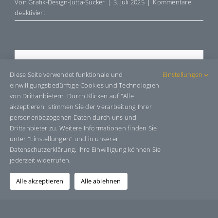
Von
Grafik-Design-Jutta-Sucker
|
3. Juli 2025
|
Kommentare
für
deaktiviert
E8022171
Share This Story, Choose Your
Diese Seite verwendet funktionale und
Einstellungen
Platform!
einwilligungsbedürftige Cookies und Technologien
von Drittanbietern. Durch Klicken auf "Alle
Facebook
X
Bluesky
Reddit
LinkedIn
WhatsApp
Telegram
Tumblr
Pinterest
Xing
akzeptieren" stimmen Sie der Verarbeitung Ihrer
E-
personenbezogenen Daten durch uns und
Mail
Drittanbieter zu. Weitere Informationen finden Sie
unter "Einstellungen" und in unserer
Datenschutzerklärung. Ihre Einwilligung können Sie
jederzeit widerrufen.
Über den Autor:
Grafik-Design-Jutta-Sucker
Alle akzeptieren
Alle ablehnen