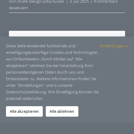
Von
Grafik-Design-Jutta-Sucker
|
3. Juli 2025
|
Kommentare
für
deaktiviert
E8022170
Share This Story, Choose Your
Diese Seite verwendet funktionale und
Einstellungen
Platform!
einwilligungsbedürftige Cookies und Technologien
von Drittanbietern. Durch Klicken auf "Alle
Facebook
X
Bluesky
Reddit
LinkedIn
WhatsApp
Telegram
Tumblr
Pinterest
Xing
akzeptieren" stimmen Sie der Verarbeitung Ihrer
E-
personenbezogenen Daten durch uns und
Mail
Drittanbieter zu. Weitere Informationen finden Sie
unter "Einstellungen" und in unserer
Datenschutzerklärung. Ihre Einwilligung können Sie
jederzeit widerrufen.
Über den Autor:
Grafik-Design-Jutta-Sucker
Alle akzeptieren
Alle ablehnen