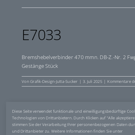
E7033
Bremshebelverbinder 470 mmn. DB-Z.-Nr. 2 Fwg
Gestänge Stück
Von
Grafik-Design-Jutta-Sucker
|
3. Juli 2025
|
Kommentare de
Diese Seite verwendet funktionale und einwilligungsbedürftige Coo
Share This Story, Choose Your Pla
Technologien von Drittanbietern. Durch Klicken auf "Alle akzeptier
stimmen Sie der Verarbeitung Ihrer personenbezogenen Daten du
und Drittanbieter zu. Weitere Informationen finden Sie unter