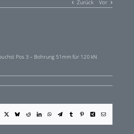
Zurück
Vor
ebuchst Pos 3 – Bohrung 51mm für 120 kN
Facebook
X
Bluesky
Reddit
LinkedIn
WhatsApp
Telegram
Tumblr
Pinterest
Xing
E-
Mail