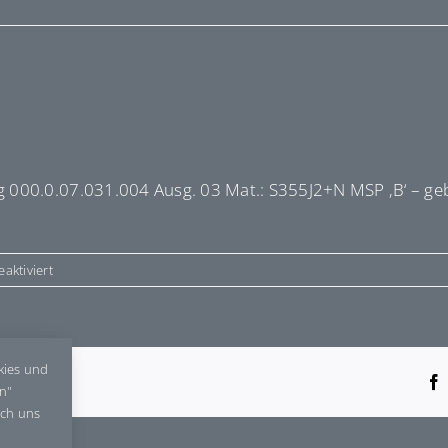
 000.0.07.031.004 Ausg. 03 Mat.: S355J2+N MSP ‚B‘ – g
für
aktiviert
E7033
kies und
tform!
en"
rch uns