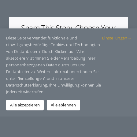
E703212
Share This Story, Choose Your
Platform!
Diese Seite verwendet funktionale und
Einstellungen
einwilligungsbedürftige Cookies und Technologien
Facebook
X
Bluesky
Reddit
LinkedIn
WhatsApp
Telegram
Tumblr
Pinterest
Xing
von Drittanbietern. Durch Klicken auf "Alle
E-
akzeptieren" stimmen Sie der Verarbeitung Ihrer
Mail
personenbezogenen Daten durch uns und
Drittanbieter zu. Weitere Informationen finden Sie
unter "Einstellungen" und in unserer
Datenschutzerklärung. Ihre Einwilligung können Sie
Über den Autor:
Grafik-Design-Jutta-Sucker
jederzeit widerrufen.
Alle akzeptieren
Alle ablehnen