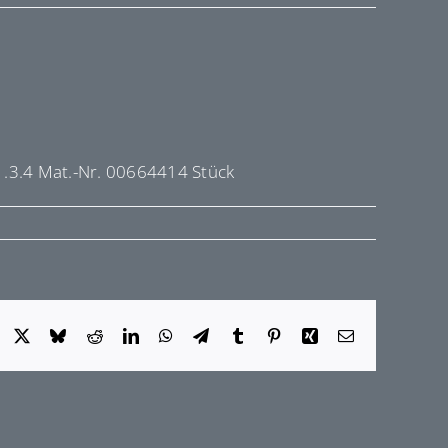
1.3.4 Mat.-Nr. 00664414 Stück
Facebook
X
Bluesky
Reddit
LinkedIn
WhatsApp
Telegram
Tumblr
Pinterest
Xing
E-
Mail