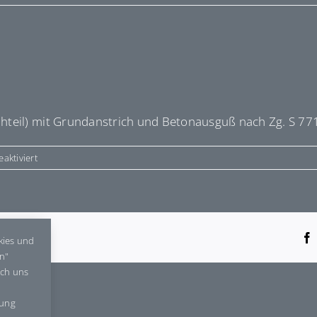
teil) mit Grundanstrich und Betonausguß nach Zg. S 77
für
aktiviert
E664414
tform!
kies und
en"
rch uns
gung