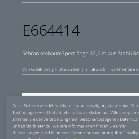
E664414
SchrankenbaumSperrlänge 12,6 m aus Stahl (Roh
Von
Grafik-Design-Jutta-Sucker
|
3. Juli 2025
|
Kommentare de
Share This Story, Choose Your Pla
Diese Seite verwendet funktionale und einwilligungsbedürftige Coo
Technologien von Drittanbietern. Durch Klicken auf "Alle akzeptier
stimmen Sie der Verarbeitung Ihrer personenbezogenen Daten du
und Drittanbieter zu. Weitere Informationen finden Sie unter
"Einstellungen" und in unserer Datenschutzerklärung. Ihre Einwilli
Über den Autor:
Grafik-Design-Jutta-Sucker