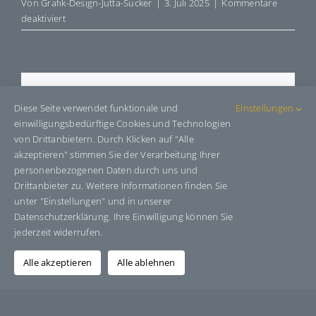
Von
Grafik-Design-Jutta-Sucker
|
3. Juli 2025
|
Kommentare
für
deaktiviert
E664412
Share This Story, Choose Your
Diese Seite verwendet funktionale und
Einstellungen
Platform!
einwilligungsbedürftige Cookies und Technologien
von Drittanbietern. Durch Klicken auf "Alle
Facebook
X
Bluesky
Reddit
LinkedIn
WhatsApp
Telegram
Tumblr
Pinterest
Xing
akzeptieren" stimmen Sie der Verarbeitung Ihrer
E-
personenbezogenen Daten durch uns und
Mail
Drittanbieter zu. Weitere Informationen finden Sie
unter "Einstellungen" und in unserer
Datenschutzerklärung. Ihre Einwilligung können Sie
jederzeit widerrufen.
Über den Autor:
Grafik-Design-Jutta-Sucker
Alle akzeptieren
Alle ablehnen