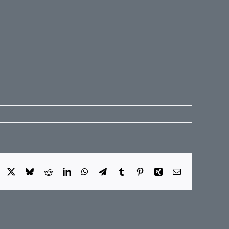
Facebook
X
Bluesky
Reddit
LinkedIn
WhatsApp
Telegram
Tumblr
Pinterest
Xing
E-
Mail