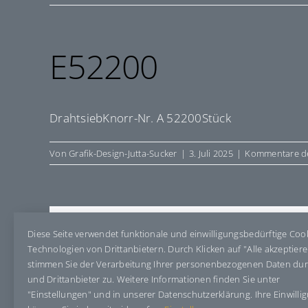
E52200
DrahtsiebKnorr-Nr. A 52200Stück
Von
Grafik-Design-Jutta-Sucker
|
3. Juli 2025
|
Kommentare de
Share This Story, Choose Your Pla
Diese Seite verwendet funktionale und einwilligungsbedürftige Coo
Technologien von Drittanbietern. Durch Klicken auf "Alle akzeptier
stimmen Sie der Verarbeitung Ihrer personenbezogenen Daten du
und Drittanbieter zu. Weitere Informationen finden Sie unter
"Einstellungen" und in unserer Datenschutzerklärung. Ihre Einwilli
Über den Autor:
Grafik-Design-Jutta-Sucker