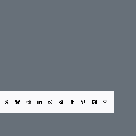
Facebook
X
Bluesky
Reddit
LinkedIn
WhatsApp
Telegram
Tumblr
Pinterest
Xing
E-
Mail