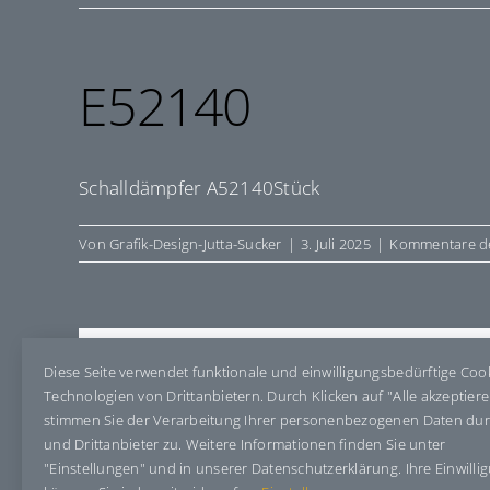
E52140
Schalldämpfer A52140Stück
Von
Grafik-Design-Jutta-Sucker
|
3. Juli 2025
|
Kommentare de
Share This Story, Choose Your Pla
Diese Seite verwendet funktionale und einwilligungsbedürftige Coo
Technologien von Drittanbietern. Durch Klicken auf "Alle akzeptier
stimmen Sie der Verarbeitung Ihrer personenbezogenen Daten du
und Drittanbieter zu. Weitere Informationen finden Sie unter
"Einstellungen" und in unserer Datenschutzerklärung. Ihre Einwilli
Über den Autor:
Grafik-Design-Jutta-Sucker