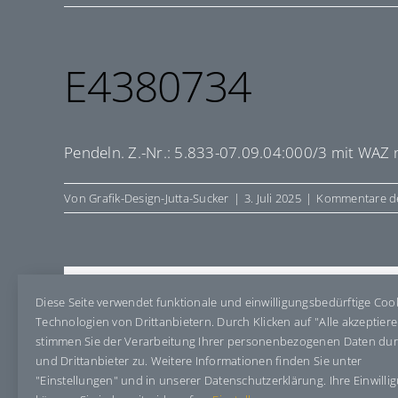
E4380734
Pendeln. Z.-Nr.: 5.833-07.09.04:000/3 mit WAZ
Von
Grafik-Design-Jutta-Sucker
|
3. Juli 2025
|
Kommentare de
Share This Story, Choose Your Pla
Diese Seite verwendet funktionale und einwilligungsbedürftige Coo
Technologien von Drittanbietern. Durch Klicken auf "Alle akzeptier
stimmen Sie der Verarbeitung Ihrer personenbezogenen Daten du
und Drittanbieter zu. Weitere Informationen finden Sie unter
"Einstellungen" und in unserer Datenschutzerklärung. Ihre Einwilli
Über den Autor:
Grafik-Design-Jutta-Sucker