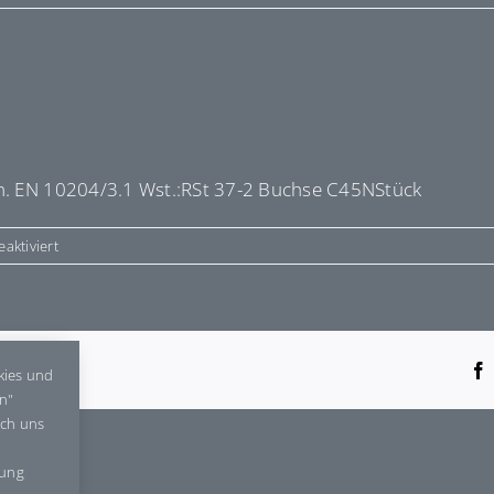
 n. EN 10204/3.1 Wst.:RSt 37-2 Buchse C45NStück
für
aktiviert
E4380734
tform!
kies und
en"
rch uns
gung