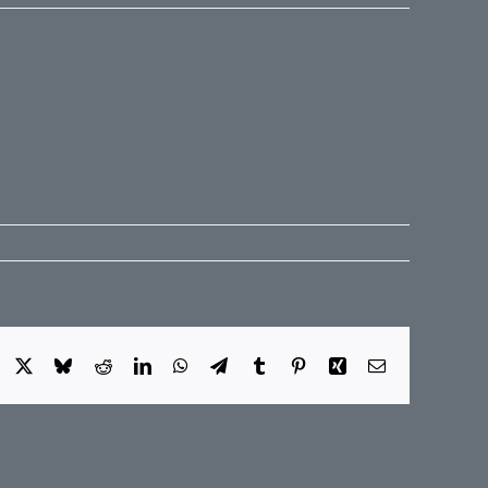
Facebook
X
Bluesky
Reddit
LinkedIn
WhatsApp
Telegram
Tumblr
Pinterest
Xing
E-
Mail