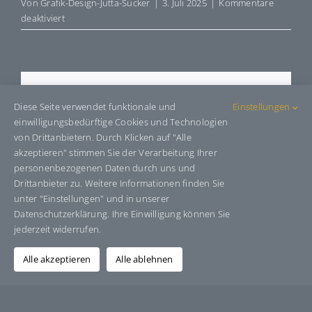
Von
Grafik-Design-Jutta-Sucker
|
3. Juli 2025
|
Kommentare
für
deaktiviert
E4380733
Share This Story, Choose Your
Diese Seite verwendet funktionale und
Einstellungen
Platform!
einwilligungsbedürftige Cookies und Technologien
von Drittanbietern. Durch Klicken auf "Alle
Facebook
X
Bluesky
Reddit
LinkedIn
WhatsApp
Telegram
Tumblr
Pinterest
Xing
akzeptieren" stimmen Sie der Verarbeitung Ihrer
E-
personenbezogenen Daten durch uns und
Mail
Drittanbieter zu. Weitere Informationen finden Sie
unter "Einstellungen" und in unserer
Datenschutzerklärung. Ihre Einwilligung können Sie
jederzeit widerrufen.
Über den Autor:
Grafik-Design-Jutta-Sucker
Alle akzeptieren
Alle ablehnen