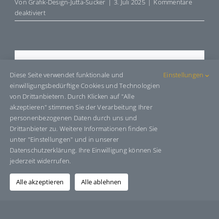
Von
Grafik-Design-Jutta-Sucker
|
3. Juli 2025
|
Kommentare
für
deaktiviert
R388188-
IS2
Share This Story, Choose Your
Diese Seite verwendet funktionale und
Einstellungen
Platform!
einwilligungsbedürftige Cookies und Technologien
von Drittanbietern. Durch Klicken auf "Alle
Facebook
X
Bluesky
Reddit
LinkedIn
WhatsApp
Telegram
Tumblr
Pinterest
Xing
akzeptieren" stimmen Sie der Verarbeitung Ihrer
E-
personenbezogenen Daten durch uns und
Mail
Drittanbieter zu. Weitere Informationen finden Sie
unter "Einstellungen" und in unserer
Datenschutzerklärung. Ihre Einwilligung können Sie
jederzeit widerrufen.
Über den Autor:
Grafik-Design-Jutta-Sucker
Alle akzeptieren
Alle ablehnen