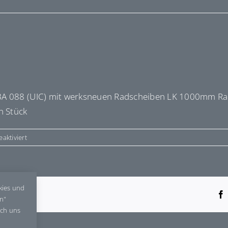
BA 088 (UIC) mit werksneuen Radscheiben LK 1000mm Rads
n Stück
für
aktiviert
R18888-
IS3
kies und
tform!
en"
rch uns