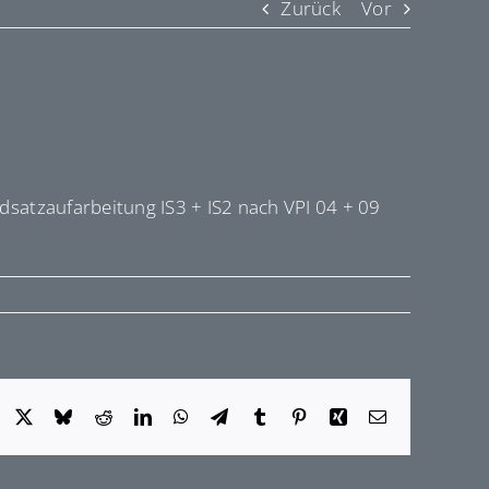
Zurück
Vor
atzaufarbeitung IS3 + IS2 nach VPI 04 + 09
Facebook
X
Bluesky
Reddit
LinkedIn
WhatsApp
Telegram
Tumblr
Pinterest
Xing
E-
Mail