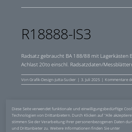
R18888-IS3
Radsatz gebraucht BA 188/88 mit Lagerkästen 
Achlast 20to einschl. Radsatzdaten/Messblätter
Von
Grafik-Design-Jutta-Sucker
|
3. Juli 2025
|
Kommentare de
Diese Seite verwendet funktionale und einwilligungsbedürftige Coo
Share This Story, Choose Your Pla
Technologien von Drittanbietern. Durch Klicken auf "Alle akzeptier
stimmen Sie der Verarbeitung Ihrer personenbezogenen Daten du
und Drittanbieter zu. Weitere Informationen finden Sie unter