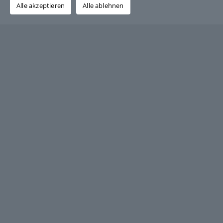
Alle akzeptieren
Alle ablehnen
Über den Autor:
Grafik-Design-Jutta-Sucker
Ersatz-Teile-Schienenfahrzeuge GmbH