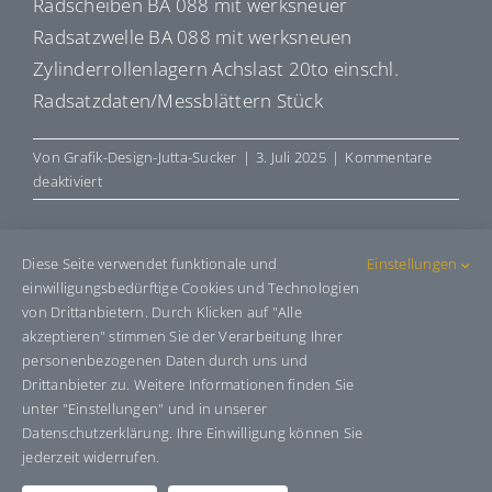
Radscheiben BA 088 mit werksneuer
Radsatzwelle BA 088 mit werksneuen
Zylinderrollenlagern Achslast 20to einschl.
Radsatzdaten/Messblättern Stück
Von
Grafik-Design-Jutta-Sucker
|
3. Juli 2025
|
Kommentare
für
deaktiviert
R088388
Diese Seite verwendet funktionale und
Einstellungen
einwilligungsbedürftige Cookies und Technologien
Share This Story, Choose Your
von Drittanbietern. Durch Klicken auf "Alle
Platform!
akzeptieren" stimmen Sie der Verarbeitung Ihrer
personenbezogenen Daten durch uns und
Facebook
X
Bluesky
Reddit
LinkedIn
WhatsApp
Telegram
Tumblr
Pinterest
Xing
Drittanbieter zu. Weitere Informationen finden Sie
E-
unter "Einstellungen" und in unserer
Mail
Datenschutzerklärung. Ihre Einwilligung können Sie
jederzeit widerrufen.