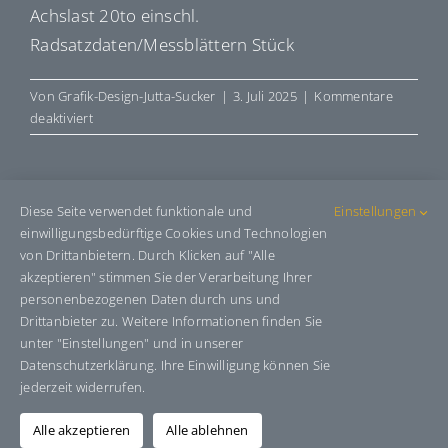
Achslast 20to einschl.
Radsatzdaten/Messblättern Stück
Von
Grafik-Design-Jutta-Sucker
|
3. Juli 2025
|
Kommentare
für
deaktiviert
R08088-
IS3
Diese Seite verwendet funktionale und
Einstellungen
Share This Story, Choose Your
einwilligungsbedürftige Cookies und Technologien
Platform!
von Drittanbietern. Durch Klicken auf "Alle
akzeptieren" stimmen Sie der Verarbeitung Ihrer
Facebook
X
Bluesky
Reddit
LinkedIn
WhatsApp
Telegram
Tumblr
Pinterest
Xing
personenbezogenen Daten durch uns und
Drittanbieter zu. Weitere Informationen finden Sie
E-
Mail
unter "Einstellungen" und in unserer
Datenschutzerklärung. Ihre Einwilligung können Sie
jederzeit widerrufen.
Über den Autor:
Grafik-Design-Jutta-Sucker
Alle akzeptieren
Alle ablehnen