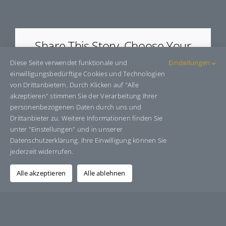
E99774
Share This Story, Choose Your
Platform!
Diese Seite verwendet funktionale und
Einstellungen
einwilligungsbedürftige Cookies und Technologien
Facebook
X
Bluesky
Reddit
LinkedIn
WhatsApp
Telegram
Tumblr
Pinterest
Xing
von Drittanbietern. Durch Klicken auf "Alle
E-
akzeptieren" stimmen Sie der Verarbeitung Ihrer
Mail
personenbezogenen Daten durch uns und
Drittanbieter zu. Weitere Informationen finden Sie
unter "Einstellungen" und in unserer
Datenschutzerklärung. Ihre Einwilligung können Sie
Über den Autor:
Grafik-Design-Jutta-Sucker
jederzeit widerrufen.
Alle akzeptieren
Alle ablehnen