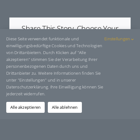
E9922
Share This Story, Choose Your
Platform!
Diese Seite verwendet funktionale und
Einstellungen
einwilligungsbedürftige Cookies und Technologien
Facebook
X
Bluesky
Reddit
LinkedIn
WhatsApp
Telegram
Tumblr
Pinterest
Xing
von Drittanbietern. Durch Klicken auf "Alle
E-
akzeptieren" stimmen Sie der Verarbeitung Ihrer
Mail
personenbezogenen Daten durch uns und
Drittanbieter zu. Weitere Informationen finden Sie
unter "Einstellungen" und in unserer
Datenschutzerklärung. Ihre Einwilligung können Sie
Über den Autor:
Grafik-Design-Jutta-Sucker
jederzeit widerrufen.
Alle akzeptieren
Alle ablehnen