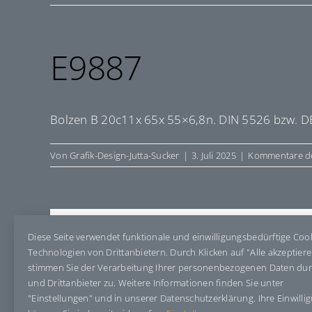
E9887
Bolzen B 20c11x 65x 55×6,8n. DIN 5526 bzw. D
Von
Grafik-Design-Jutta-Sucker
|
3. Juli 2025
|
Kommentare de
Share This Story, Choose Your Pla
Diese Seite verwendet funktionale und einwilligungsbedürftige Coo
Technologien von Drittanbietern. Durch Klicken auf "Alle akzeptier
stimmen Sie der Verarbeitung Ihrer personenbezogenen Daten du
und Drittanbieter zu. Weitere Informationen finden Sie unter
"Einstellungen" und in unserer Datenschutzerklärung. Ihre Einwilli
Über den Autor:
Grafik-Design-Jutta-Sucker