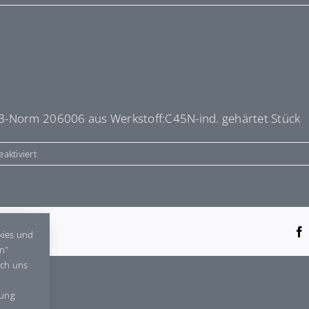
B-Norm 206006 aus Werkstoff:C45N-ind. gehärtet Stück
für
aktiviert
E9887
tform!
kies und
en"
rch uns
gung