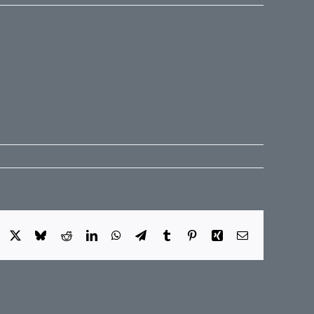
Facebook
X
Bluesky
Reddit
LinkedIn
WhatsApp
Telegram
Tumblr
Pinterest
Xing
E-
Mail