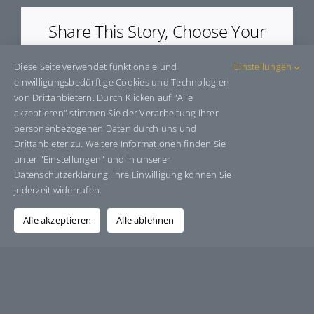
Share This Story, Choose Your
Platform!
Diese Seite verwendet funktionale und
Einstellungen
Facebook
X
Bluesky
Reddit
LinkedIn
WhatsApp
Telegram
Tumblr
Pinterest
Xing
einwilligungsbedürftige Cookies und Technologien
E-
von Drittanbietern. Durch Klicken auf "Alle
Mail
akzeptieren" stimmen Sie der Verarbeitung Ihrer
personenbezogenen Daten durch uns und
Drittanbieter zu. Weitere Informationen finden Sie
unter "Einstellungen" und in unserer
Über den Autor:
Grafik-Design-Jutta-Sucker
Datenschutzerklärung. Ihre Einwilligung können Sie
jederzeit widerrufen.
Alle akzeptieren
Alle ablehnen