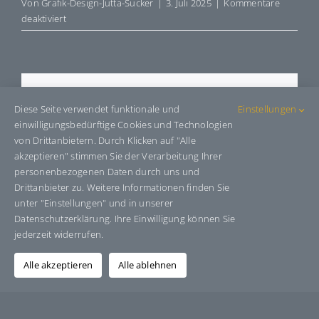
Von
Grafik-Design-Jutta-Sucker
|
3. Juli 2025
|
Kommentare
für
deaktiviert
E9658
Share This Story, Choose Your
Diese Seite verwendet funktionale und
Einstellungen
Platform!
einwilligungsbedürftige Cookies und Technologien
von Drittanbietern. Durch Klicken auf "Alle
Facebook
X
Bluesky
Reddit
LinkedIn
WhatsApp
Telegram
Tumblr
Pinterest
Xing
akzeptieren" stimmen Sie der Verarbeitung Ihrer
E-
personenbezogenen Daten durch uns und
Mail
Drittanbieter zu. Weitere Informationen finden Sie
unter "Einstellungen" und in unserer
Datenschutzerklärung. Ihre Einwilligung können Sie
jederzeit widerrufen.
Über den Autor:
Grafik-Design-Jutta-Sucker
Alle akzeptieren
Alle ablehnen