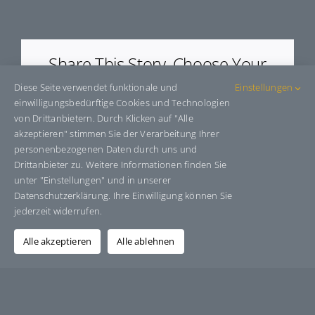
E9606465
Share This Story, Choose Your
Platform!
Diese Seite verwendet funktionale und
Einstellungen
einwilligungsbedürftige Cookies und Technologien
Facebook
X
Bluesky
Reddit
LinkedIn
WhatsApp
Telegram
Tumblr
Pinterest
Xing
von Drittanbietern. Durch Klicken auf "Alle
E-
akzeptieren" stimmen Sie der Verarbeitung Ihrer
Mail
personenbezogenen Daten durch uns und
Drittanbieter zu. Weitere Informationen finden Sie
unter "Einstellungen" und in unserer
Datenschutzerklärung. Ihre Einwilligung können Sie
Über den Autor:
Grafik-Design-Jutta-Sucker
jederzeit widerrufen.
Alle akzeptieren
Alle ablehnen