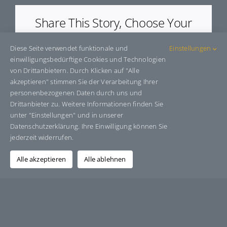
Share This Story, Choose Your
Platform!
Diese Seite verwendet funktionale und
Einstellungen
Facebook
X
Bluesky
Reddit
LinkedIn
WhatsApp
Telegram
Tumblr
Pinterest
Xing
einwilligungsbedürftige Cookies und Technologien
E-
von Drittanbietern. Durch Klicken auf "Alle
Mail
akzeptieren" stimmen Sie der Verarbeitung Ihrer
personenbezogenen Daten durch uns und
Drittanbieter zu. Weitere Informationen finden Sie
unter "Einstellungen" und in unserer
Über den Autor:
Grafik-Design-Jutta-Sucker
Datenschutzerklärung. Ihre Einwilligung können Sie
jederzeit widerrufen.
Alle akzeptieren
Alle ablehnen