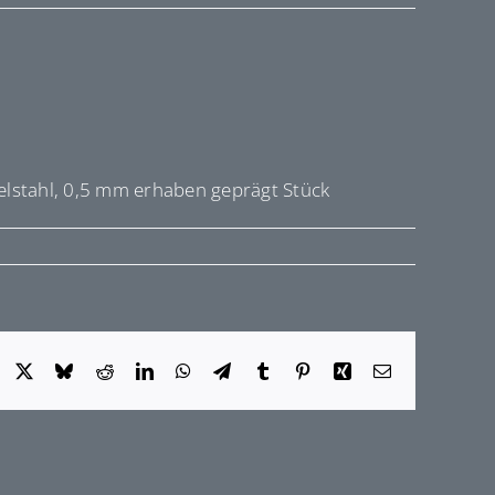
lstahl, 0,5 mm erhaben geprägt Stück
Facebook
X
Bluesky
Reddit
LinkedIn
WhatsApp
Telegram
Tumblr
Pinterest
Xing
E-
Mail