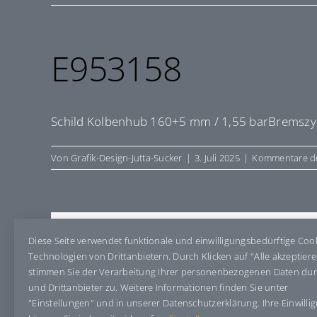
E953158
Schild Kolbenhub 160+5 mm / 1,55 barBremszyli
Von
Grafik-Design-Jutta-Sucker
|
3. Juli 2025
|
Kommentare de
Share This Story, Choose Your Pla
Diese Seite verwendet funktionale und einwilligungsbedürftige Coo
Technologien von Drittanbietern. Durch Klicken auf "Alle akzeptier
stimmen Sie der Verarbeitung Ihrer personenbezogenen Daten du
und Drittanbieter zu. Weitere Informationen finden Sie unter
"Einstellungen" und in unserer Datenschutzerklärung. Ihre Einwilli
Über den Autor:
Grafik-Design-Jutta-Sucker