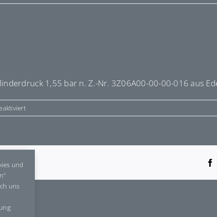
nderdruck 1,55 bar n. Z.-Nr. 3Z06A00-00-00-016 aus Ede
für
aktiviert
E953158
tform!
kies und
en"
rch uns
gung