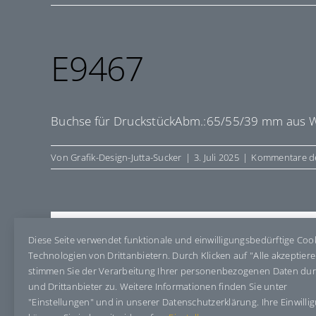
E9467
Buchse für DruckstückAbm.:65/55/39 mm aus We
Von
Grafik-Design-Jutta-Sucker
|
3. Juli 2025
|
Kommentare de
Share This Story, Choose Your Pla
Diese Seite verwendet funktionale und einwilligungsbedürftige Coo
Technologien von Drittanbietern. Durch Klicken auf "Alle akzeptier
stimmen Sie der Verarbeitung Ihrer personenbezogenen Daten du
und Drittanbieter zu. Weitere Informationen finden Sie unter
"Einstellungen" und in unserer Datenschutzerklärung. Ihre Einwilli
Über den Autor:
Grafik-Design-Jutta-Sucker