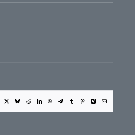
Facebook
X
Bluesky
Reddit
LinkedIn
WhatsApp
Telegram
Tumblr
Pinterest
Xing
E-
Mail