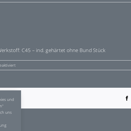
rkstoff: C45 – ind. gehärtet ohne Bund Stück
für
aktiviert
E9467
tform!
kies und
en"
rch uns
gung