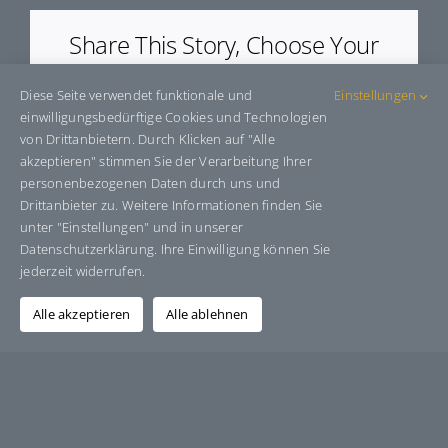
Share This Story, Choose Your
Platform!
Diese Seite verwendet funktionale und
Einstellungen
Facebook
X
Bluesky
Reddit
LinkedIn
WhatsApp
Telegram
Tumblr
Pinterest
Xing
einwilligungsbedürftige Cookies und Technologien
E-
von Drittanbietern. Durch Klicken auf "Alle
Mail
akzeptieren" stimmen Sie der Verarbeitung Ihrer
personenbezogenen Daten durch uns und
Drittanbieter zu. Weitere Informationen finden Sie
unter "Einstellungen" und in unserer
Über den Autor:
Grafik-Design-Jutta-Sucker
Datenschutzerklärung. Ihre Einwilligung können Sie
jederzeit widerrufen.
Alle akzeptieren
Alle ablehnen