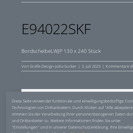
E94022SKF
BordscheibeLWJP 130 x 240 Stück
Von
Grafik-Design-Jutta-Sucker
|
3. Juli 2025
|
Kommentare de
Share This Story, Choose Your Pla
Diese Seite verwendet funktionale und einwilligungsbedürftige Coo
Technologien von Drittanbietern. Durch Klicken auf "Alle akzeptier
stimmen Sie der Verarbeitung Ihrer personenbezogenen Daten du
und Drittanbieter zu. Weitere Informationen finden Sie unter
"Einstellungen" und in unserer Datenschutzerklärung. Ihre Einwilli
Über den Autor:
Grafik-Design-Jutta-Sucker