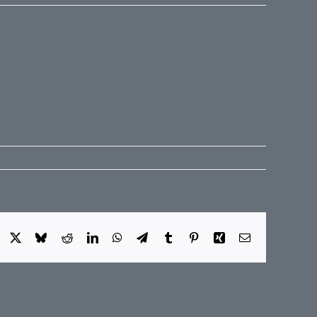
Facebook
X
Bluesky
Reddit
LinkedIn
WhatsApp
Telegram
Tumblr
Pinterest
Xing
E-
Mail