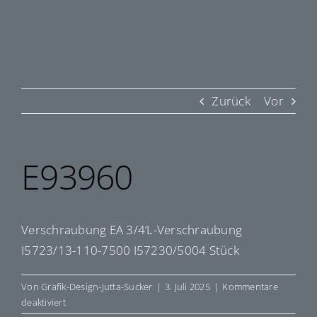
Zurück
Vor
E93960
Verschraubung EA 3/4’L-Verschraubung
I5723/13-110-7500 I57230/5004 Stück
Von
Grafik-Design-Jutta-Sucker
|
3. Juli 2025
|
Kommentare
für
deaktiviert