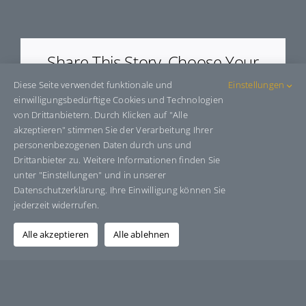
E93960
Share This Story, Choose Your
Platform!
Diese Seite verwendet funktionale und
Einstellungen
einwilligungsbedürftige Cookies und Technologien
Facebook
X
Bluesky
Reddit
LinkedIn
WhatsApp
Telegram
Tumblr
Pinterest
Xing
von Drittanbietern. Durch Klicken auf "Alle
E-
akzeptieren" stimmen Sie der Verarbeitung Ihrer
Mail
personenbezogenen Daten durch uns und
Drittanbieter zu. Weitere Informationen finden Sie
unter "Einstellungen" und in unserer
Datenschutzerklärung. Ihre Einwilligung können Sie
Über den Autor:
Grafik-Design-Jutta-Sucker
jederzeit widerrufen.
Alle akzeptieren
Alle ablehnen