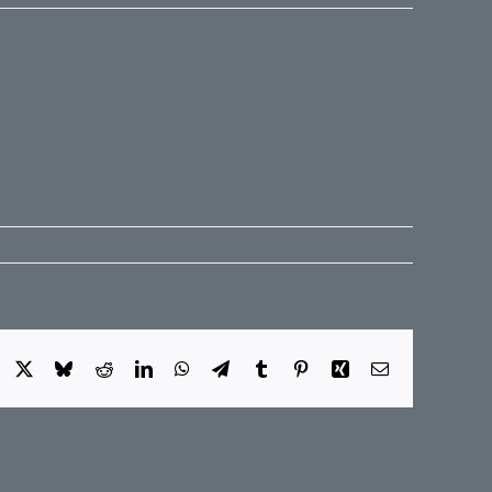
Facebook
X
Bluesky
Reddit
LinkedIn
WhatsApp
Telegram
Tumblr
Pinterest
Xing
E-
Mail