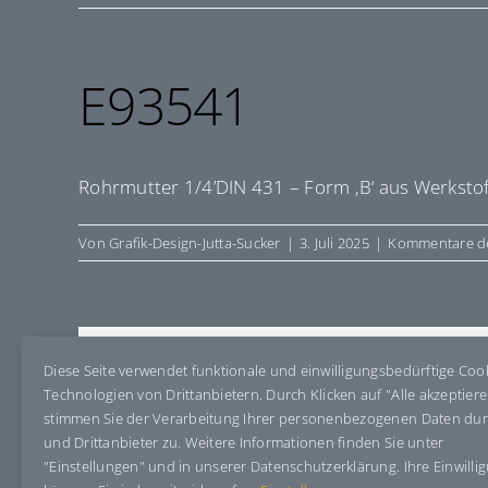
E93541
Rohrmutter 1/4’DIN 431 – Form ‚B‘ aus Werkstoff
Von
Grafik-Design-Jutta-Sucker
|
3. Juli 2025
|
Kommentare de
Share This Story, Choose Your Pla
Diese Seite verwendet funktionale und einwilligungsbedürftige Coo
Technologien von Drittanbietern. Durch Klicken auf "Alle akzeptier
stimmen Sie der Verarbeitung Ihrer personenbezogenen Daten du
und Drittanbieter zu. Weitere Informationen finden Sie unter
"Einstellungen" und in unserer Datenschutzerklärung. Ihre Einwilli
Über den Autor:
Grafik-Design-Jutta-Sucker