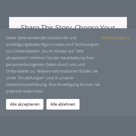
E9352
Share This Story, Choose Your
Platform!
Diese Seite verwendet funktionale und
Einstellungen
einwilligungsbedürftige Cookies und Technologien
Facebook
X
Bluesky
Reddit
LinkedIn
WhatsApp
Telegram
Tumblr
Pinterest
Xing
von Drittanbietern. Durch Klicken auf "Alle
E-
akzeptieren" stimmen Sie der Verarbeitung Ihrer
Mail
personenbezogenen Daten durch uns und
Drittanbieter zu. Weitere Informationen finden Sie
unter "Einstellungen" und in unserer
Datenschutzerklärung. Ihre Einwilligung können Sie
Über den Autor:
Grafik-Design-Jutta-Sucker
jederzeit widerrufen.
Alle akzeptieren
Alle ablehnen