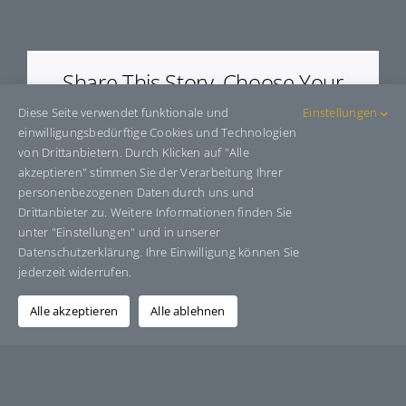
E9350
Share This Story, Choose Your
Platform!
Diese Seite verwendet funktionale und
Einstellungen
einwilligungsbedürftige Cookies und Technologien
Facebook
X
Bluesky
Reddit
LinkedIn
WhatsApp
Telegram
Tumblr
Pinterest
Xing
von Drittanbietern. Durch Klicken auf "Alle
E-
akzeptieren" stimmen Sie der Verarbeitung Ihrer
Mail
personenbezogenen Daten durch uns und
Drittanbieter zu. Weitere Informationen finden Sie
unter "Einstellungen" und in unserer
Datenschutzerklärung. Ihre Einwilligung können Sie
Über den Autor:
Grafik-Design-Jutta-Sucker
jederzeit widerrufen.
Alle akzeptieren
Alle ablehnen