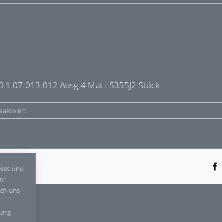
0.1.07.013.012 Ausg.4 Mat.: S355J2 Stück
für
aktiviert
E9315R
tform!
kies und
en"
rch uns
gung