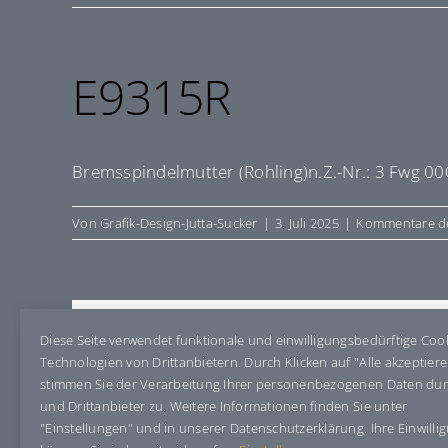
E9315R
Bremsspindelmutter (Rohling)n.Z.-Nr.: 3 Fwg 00
Von
Grafik-Design-Jutta-Sucker
|
3. Juli 2025
|
Kommentare de
Share This Story, Choose Your Pla
Diese Seite verwendet funktionale und einwilligungsbedürftige Coo
Technologien von Drittanbietern. Durch Klicken auf "Alle akzeptier
stimmen Sie der Verarbeitung Ihrer personenbezogenen Daten du
und Drittanbieter zu. Weitere Informationen finden Sie unter
"Einstellungen" und in unserer Datenschutzerklärung. Ihre Einwilli
Über den Autor:
Grafik-Design-Jutta-Sucker