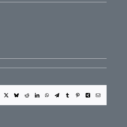
Facebook
X
Bluesky
Reddit
LinkedIn
WhatsApp
Telegram
Tumblr
Pinterest
Xing
E-
Mail