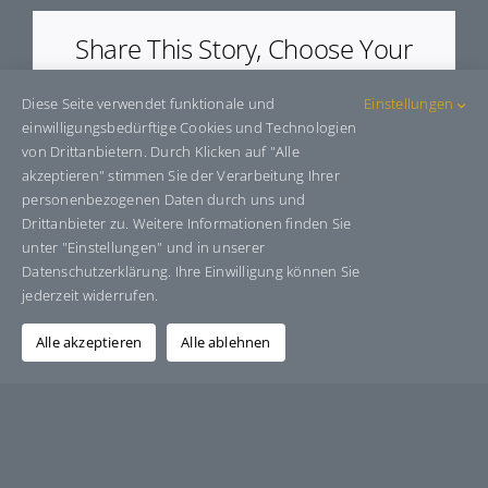
Share This Story, Choose Your
Platform!
Diese Seite verwendet funktionale und
Einstellungen
Facebook
X
Bluesky
Reddit
LinkedIn
WhatsApp
Telegram
Tumblr
Pinterest
Xing
einwilligungsbedürftige Cookies und Technologien
E-
von Drittanbietern. Durch Klicken auf "Alle
Mail
akzeptieren" stimmen Sie der Verarbeitung Ihrer
personenbezogenen Daten durch uns und
Drittanbieter zu. Weitere Informationen finden Sie
unter "Einstellungen" und in unserer
Über den Autor:
Grafik-Design-Jutta-Sucker
Datenschutzerklärung. Ihre Einwilligung können Sie
jederzeit widerrufen.
Alle akzeptieren
Alle ablehnen