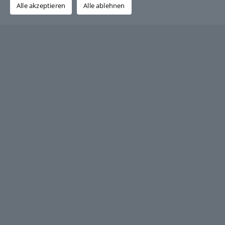
Alle akzeptieren
Alle ablehnen
Über den Autor:
Grafik-Design-Jutta-Sucker
Ersatz-Teile-Schienenfahrzeuge GmbH