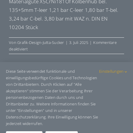
Materialgüte X5CrNi181Of Kolbenhub bel.
135+5mm T-leer 1,21 bar C-leer 1,80 bar T-bel.
3,24 bar C-bel. 3,80 bar mit WAZ n. DIN EN
10204 Stück
Von
Grafik-Design-Jutta-Sucker
|
3. Juli 2025
|
Kommentare
für
deaktiviert
E92729274
Diese Seite verwendet funktionale und
Einstellungen
einwilligungsbedürftige Cookies und Technologien
Share This Story, Choose Your
von Drittanbietern. Durch Klicken auf "Alle
Platform!
akzeptieren" stimmen Sie der Verarbeitung Ihrer
personenbezogenen Daten durch uns und
Facebook
X
Bluesky
Reddit
LinkedIn
WhatsApp
Telegram
Tumblr
Pinterest
Xing
Drittanbieter zu. Weitere Informationen finden Sie
E-
unter "Einstellungen" und in unserer
Mail
Datenschutzerklärung. Ihre Einwilligung können Sie
jederzeit widerrufen.