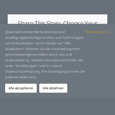
E9125B
Share This Story, Choose Your
Platform!
Diese Seite verwendet funktionale und
Einstellungen
einwilligungsbedürftige Cookies und Technologien
Facebook
X
Bluesky
Reddit
LinkedIn
WhatsApp
Telegram
Tumblr
Pinterest
Xing
von Drittanbietern. Durch Klicken auf "Alle
E-
akzeptieren" stimmen Sie der Verarbeitung Ihrer
Mail
personenbezogenen Daten durch uns und
Drittanbieter zu. Weitere Informationen finden Sie
unter "Einstellungen" und in unserer
Datenschutzerklärung. Ihre Einwilligung können Sie
Über den Autor:
Grafik-Design-Jutta-Sucker
jederzeit widerrufen.
Alle akzeptieren
Alle ablehnen