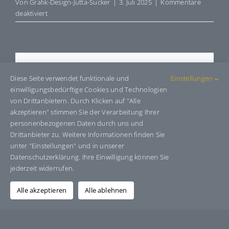
Von
Grafik-Design-Jutta-Sucker
|
3. Juli 2025
|
Kommentare
für
deaktiviert
E91211
Share This Story, Choose Your
Diese Seite verwendet funktionale und
Einstellungen
Platform!
einwilligungsbedürftige Cookies und Technologien
von Drittanbietern. Durch Klicken auf "Alle
Facebook
X
Bluesky
Reddit
LinkedIn
WhatsApp
Telegram
Tumblr
Pinterest
Xing
akzeptieren" stimmen Sie der Verarbeitung Ihrer
E-
personenbezogenen Daten durch uns und
Mail
Drittanbieter zu. Weitere Informationen finden Sie
unter "Einstellungen" und in unserer
Datenschutzerklärung. Ihre Einwilligung können Sie
jederzeit widerrufen.
Über den Autor:
Grafik-Design-Jutta-Sucker
Alle akzeptieren
Alle ablehnen