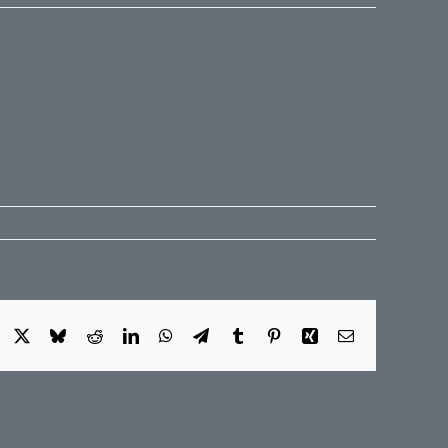
Facebook
X
Bluesky
Reddit
LinkedIn
WhatsApp
Telegram
Tumblr
Pinterest
Xing
E-
Mail