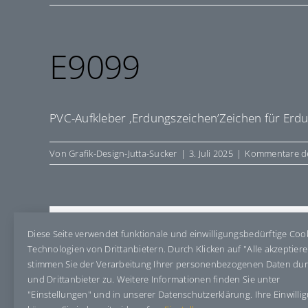
E9099
PVC-Aufkleber ‚Erdungszeichen’Zeichen für Erd
Von
Grafik-Design-Jutta-Sucker
|
3. Juli 2025
|
Kommentare de
Share This Story, Choose Your Pla
Diese Seite verwendet funktionale und einwilligungsbedürftige Coo
Technologien von Drittanbietern. Durch Klicken auf "Alle akzeptier
stimmen Sie der Verarbeitung Ihrer personenbezogenen Daten du
und Drittanbieter zu. Weitere Informationen finden Sie unter
"Einstellungen" und in unserer Datenschutzerklärung. Ihre Einwilli
Über den Autor:
Grafik-Design-Jutta-Sucker