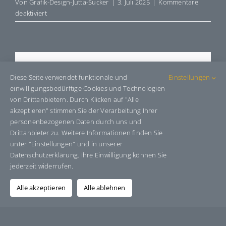
Von
Grafik-Design-Jutta-Sucker
|
3. Juli 2025
|
Kommentare
für
deaktiviert
E9097.1
Share This Story, Choose Your
Diese Seite verwendet funktionale und
Einstellungen
Platform!
einwilligungsbedürftige Cookies und Technologien
von Drittanbietern. Durch Klicken auf "Alle
Facebook
X
Bluesky
Reddit
LinkedIn
WhatsApp
Telegram
Tumblr
Pinterest
Xing
akzeptieren" stimmen Sie der Verarbeitung Ihrer
E-
personenbezogenen Daten durch uns und
Mail
Drittanbieter zu. Weitere Informationen finden Sie
unter "Einstellungen" und in unserer
Datenschutzerklärung. Ihre Einwilligung können Sie
jederzeit widerrufen.
Über den Autor:
Grafik-Design-Jutta-Sucker
Alle akzeptieren
Alle ablehnen