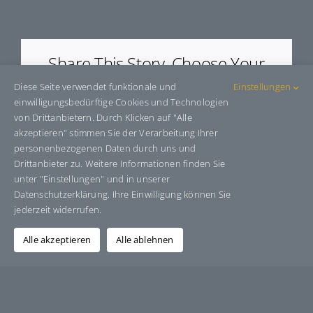
E90968
Share This Story, Choose Your
Platform!
Diese Seite verwendet funktionale und
Einstellungen
einwilligungsbedürftige Cookies und Technologien
Facebook
X
Bluesky
Reddit
LinkedIn
WhatsApp
Telegram
Tumblr
Pinterest
Xing
von Drittanbietern. Durch Klicken auf "Alle
E-
akzeptieren" stimmen Sie der Verarbeitung Ihrer
Mail
personenbezogenen Daten durch uns und
Drittanbieter zu. Weitere Informationen finden Sie
unter "Einstellungen" und in unserer
Datenschutzerklärung. Ihre Einwilligung können Sie
Über den Autor:
Grafik-Design-Jutta-Sucker
jederzeit widerrufen.
Alle akzeptieren
Alle ablehnen