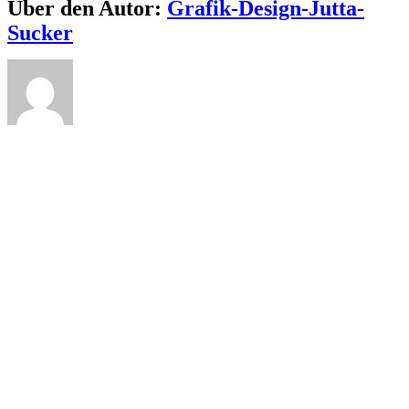
Facebook
X
Bluesky
Reddit
LinkedIn
WhatsApp
Telegram
Tumblr
Pinterest
Xing
E-
Über den Autor:
Grafik-Design-Jutta-
Mail
Sucker