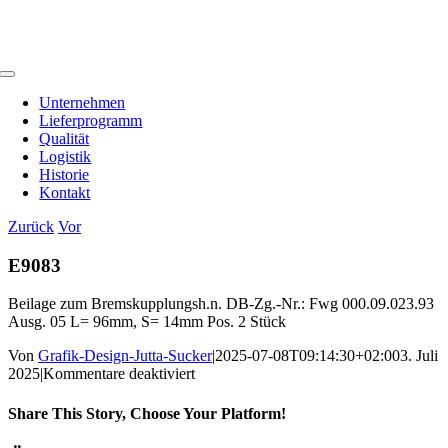
Zum
Inhalt
springen
Toggle
Navigation
Unternehmen
Lieferprogramm
Qualität
Logistik
Historie
Kontakt
Zurück
Vor
E9083
Beilage zum Bremskupplungsh.n. DB-Zg.-Nr.: Fwg 000.09.023.93
Ausg. 05 L= 96mm, S= 14mm Pos. 2 Stück
Von
Grafik-Design-Jutta-Sucker
|
2025-07-08T09:14:30+02:00
3. Juli
für
2025
|
Kommentare deaktiviert
E9083
Share This Story, Choose Your Platform!