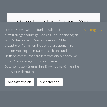
E9024005
Share This Story, Choose Your
Platform!
Diese Seite verwendet funktionale und
Einstellungen
einwilligungsbedürftige Cookies und Technologien
Facebook
X
Bluesky
Reddit
LinkedIn
WhatsApp
Telegram
Tumblr
Pinterest
Xing
von Drittanbietern. Durch Klicken auf "Alle
E-
akzeptieren" stimmen Sie der Verarbeitung Ihrer
Mail
personenbezogenen Daten durch uns und
Drittanbieter zu. Weitere Informationen finden Sie
unter "Einstellungen" und in unserer
Datenschutzerklärung. Ihre Einwilligung können Sie
Über den Autor:
Grafik-Design-Jutta-Sucker
jederzeit widerrufen.
Alle akzeptieren
Alle ablehnen