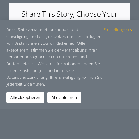
Share This Story, Choose Your
Platform!
Diese Seite verwendet funktionale und
Einstellungen
Facebook
X
Bluesky
Reddit
LinkedIn
WhatsApp
Telegram
Tumblr
Pinterest
Xing
einwilligungsbedürftige Cookies und Technologien
E-
von Drittanbietern. Durch Klicken auf "Alle
Mail
akzeptieren" stimmen Sie der Verarbeitung Ihrer
personenbezogenen Daten durch uns und
Drittanbieter zu. Weitere Informationen finden Sie
unter "Einstellungen" und in unserer
Über den Autor:
Grafik-Design-Jutta-Sucker
Datenschutzerklärung. Ihre Einwilligung können Sie
jederzeit widerrufen.
Alle akzeptieren
Alle ablehnen